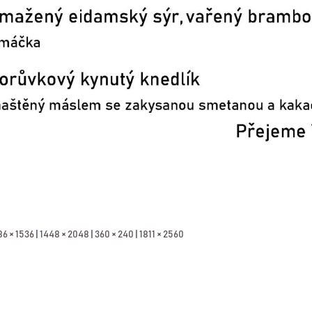
86 × 1536
|
1448 × 2048
|
360 × 240
|
1811 × 2560