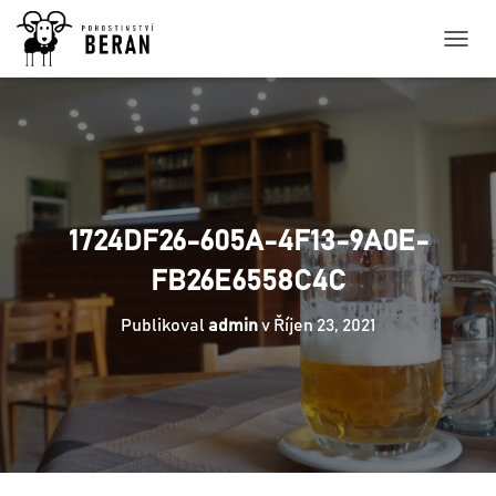
P
Ř
E
P
N
O
U
T
N
1724DF26-605A-4F13-9A0E-
A
V
FB26E6558C4C
I
G
Publikoval
admin
v
Říjen 23, 2021
A
C
I