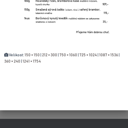
Velikost:
150 × 150
|
212 × 300
|
750 × 1060
|
725 × 1024
|
1087 × 1536
|
360 × 240
|
1241 × 1754