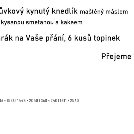
86 × 1536
|
1448 × 2048
|
360 × 240
|
1811 × 2560