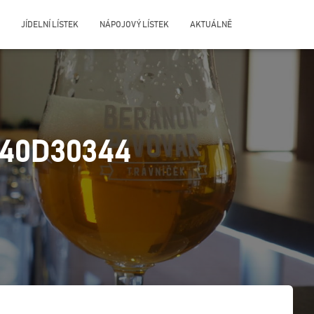
JÍDELNÍ LÍSTEK
NÁPOJOVÝ LÍSTEK
AKTUÁLNĚ
E40D30344