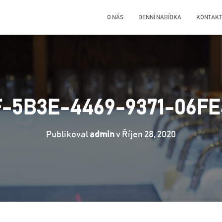
O NÁS
DENNÍ NABÍDKA
KONTAKT
-5B3E-4469-9371-06F
Publikoval
admin
v
Říjen 28, 2020