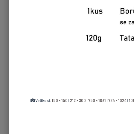
Velikost:
150 × 150
|
212 × 300
|
750 × 1061
|
724 × 1024
|
10