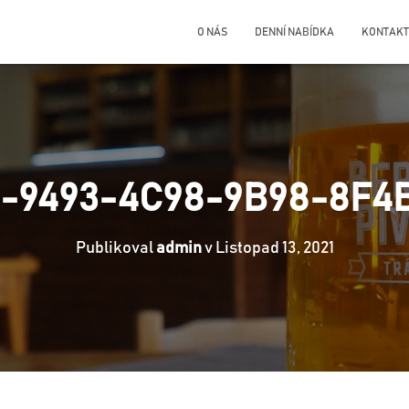
O NÁS
DENNÍ NABÍDKA
KONTAKT
-9493-4C98-9B98-8F4
Publikoval
admin
v
Listopad 13, 2021