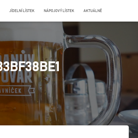
JÍDELNÍ LÍSTEK
NÁPOJOVÝ LÍSTEK
AKTUÁLNĚ
B3BF38BE1