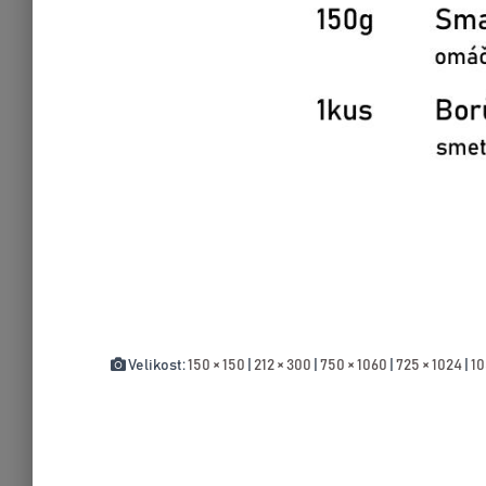
Velikost:
150 × 150
|
212 × 300
|
750 × 1060
|
725 × 1024
|
10