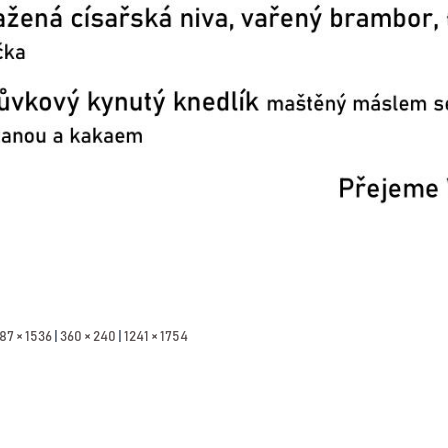
87 × 1536
|
360 × 240
|
1241 × 1754