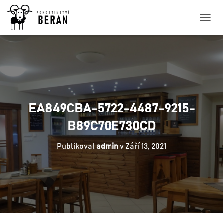
P
Ř
E
P
N
O
U
T
N
EA849CBA-5722-4487-9215-
A
V
B89C70E730CD
I
G
Publikoval
admin
v
Září 13, 2021
A
C
I