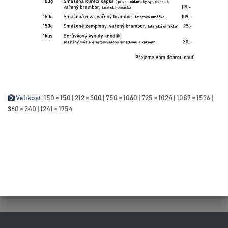
Velikost:
150 × 150
|
212 × 300
|
750 × 1060
|
725 × 1024
|
1087 × 1536
|
360 × 240
|
1241 × 1754