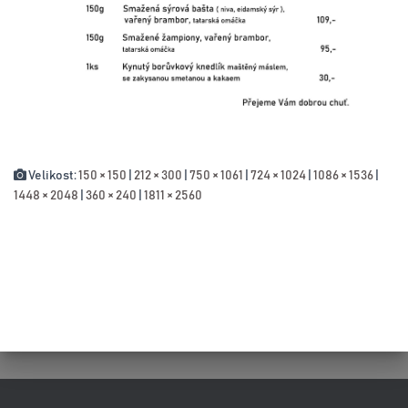
Velikost:
150 × 150
|
212 × 300
|
750 × 1061
|
724 × 1024
|
1086 × 1536
|
1448 × 2048
|
360 × 240
|
1811 × 2560