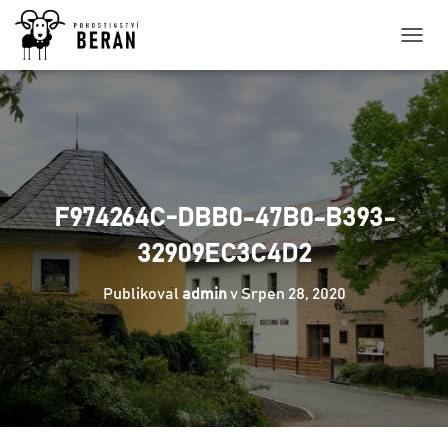
P
Ř
E
P
N
O
U
T
N
F974264C-DBB0-47B0-B393-
A
V
32909EC3C4D2
I
G
Publikoval
admin
v
Srpen 28, 2020
A
C
I