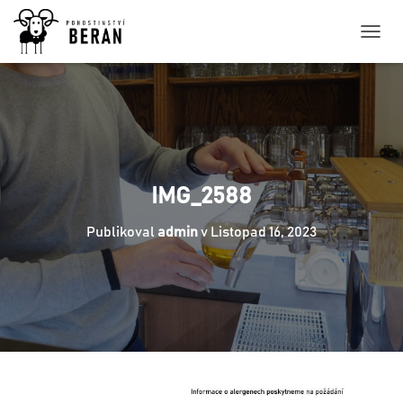
P
Ř
E
P
N
O
U
T
N
IMG_2588
A
V
Publikoval
admin
v
Listopad 16, 2023
I
G
A
C
I