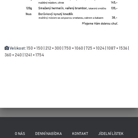
Velikost:
150 × 150
|
212 × 300
|
750 × 1060
|
725 × 1024
|
1087 × 1536
|
360 × 240
|
1241 × 1754
O NÁS
DENNÍ NABÍDKA
KONTAKT
JÍDELNÍ LÍSTEK