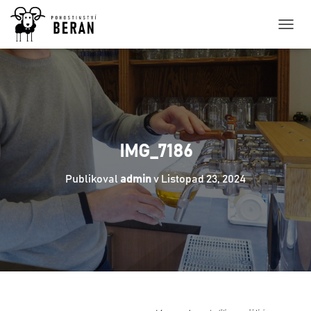
P
Ř
E
P
N
O
U
T
N
IMG_7186
A
V
Publikoval
admin
v
Listopad 23, 2024
I
G
A
C
I