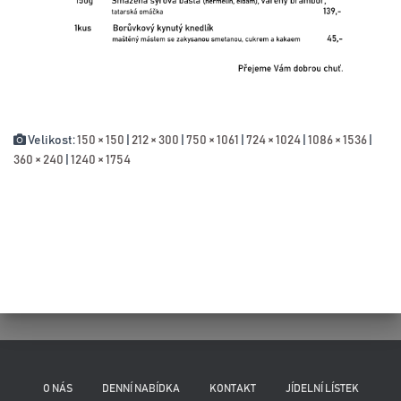
Velikost:
150 × 150
|
212 × 300
|
750 × 1061
|
724 × 1024
|
1086 × 1536
|
360 × 240
|
1240 × 1754
O NÁS
DENNÍ NABÍDKA
KONTAKT
JÍDELNÍ LÍSTEK