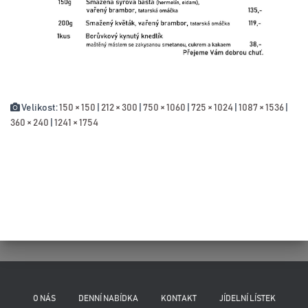
Velikost:
150 × 150
|
212 × 300
|
750 × 1060
|
725 × 1024
|
1087 × 1536
|
360 × 240
|
1241 × 1754
O NÁS
DENNÍ NABÍDKA
KONTAKT
JÍDELNÍ LÍSTEK