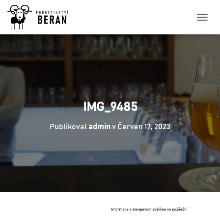
P
Ř
E
P
N
O
U
T
N
IMG_9485
A
V
Publikoval
admin
v
Červen 17, 2023
I
G
A
C
I