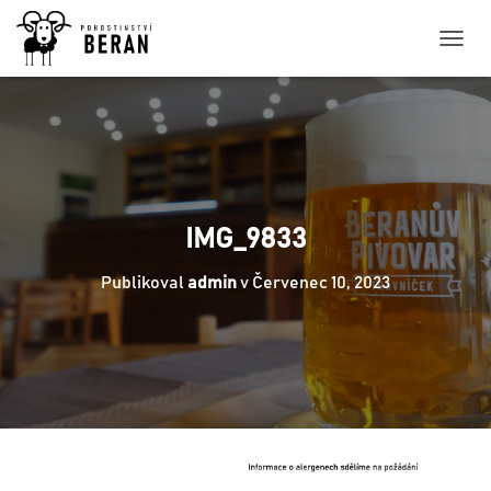
P
Ř
E
P
N
O
U
T
N
IMG_9833
A
V
Publikoval
admin
v
Červenec 10, 2023
I
G
A
C
I