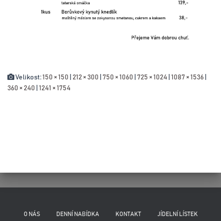
Velikost:
150 × 150
|
212 × 300
|
750 × 1060
|
725 × 1024
|
1087 × 1536
|
360 × 240
|
1241 × 1754
O NÁS
DENNÍ NABÍDKA
KONTAKT
JÍDELNÍ LÍSTEK